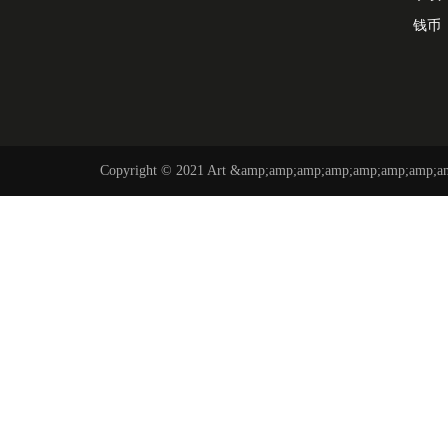
钱币
Copyright © 2021 Art &amp;amp;amp;amp;amp;amp;amp;amp; 