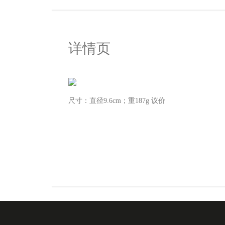
详情页
尺寸：直径9.6cm；重187g 议价